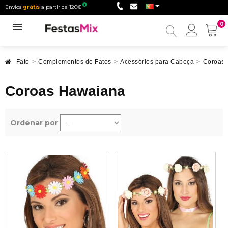
Envios
grátis
a partir de 120€
0
Minha
conta
Fato
>
Complementos de Fatos
>
Acessórios para Cabeça
>
Coroas
Coroas Hawaiana
Ordenar por