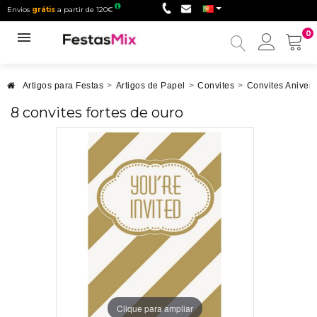
Envios
grátis
a partir de 120€
0
Minha
conta
Artigos para Festas
>
Artigos de Papel
>
Convites
>
Convites Anivers
8 convites fortes de ouro
Clique para ampliar