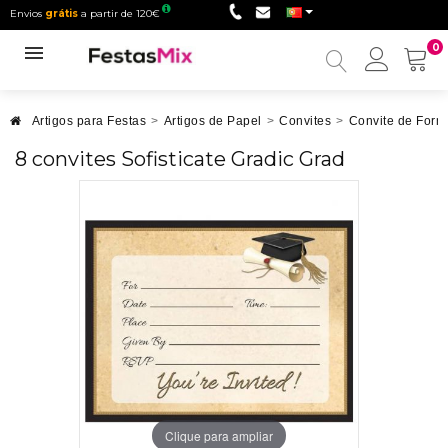
Envios
grátis
a partir de 120€
0
Minha
conta
Artigos para Festas
>
Artigos de Papel
>
Convites
>
Convite de Form
8 convites Sofisticate Gradic Grad
Clique para ampliar