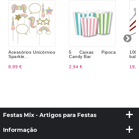
Acessórios Unicórnios
5 Caixas Pipoca
100
Sparkle...
Candy Bar
balõ
8,99 €
2,94 €
19,9
Festas Mix - Artigos para Festas
Informação