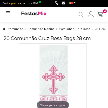
Envios
grátis
a partir de 120€
0
Minha
conta
Comunhão
>
Comunhão Menina
>
Comunhão Cruz Rosa
>
20 Comun
20 Comunhão Cruz Rosa Bags 28 cm
Clique para ampliar