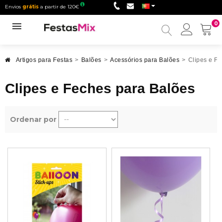
Envios
grátis
a partir de 120€
0
Minha
conta
Artigos para Festas
>
Balões
>
Acessórios para Balões
>
Clipes e F
Clipes e Feches para Balões
Ordenar por