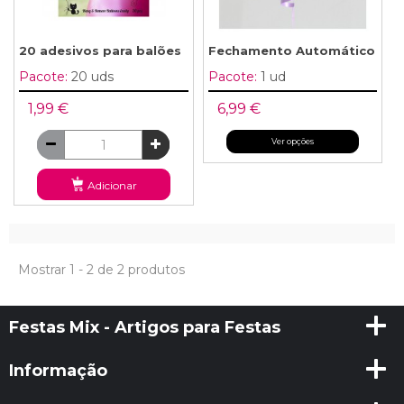
20 adesivos para balões
Fechamento Automático
Pacote:
20 uds
Pacote:
1 ud
1,99 €
6,99 €
Ver opções
Adicionar
Mostrar 1 - 2 de 2 produtos
Festas Mix - Artigos para Festas
Informação