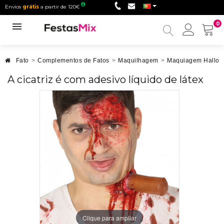
Envios
grátis
a partir de 120€
0
Minha
conta
Fato
>
Complementos de Fatos
>
Maquilhagem
>
Maquiagem Hallo
A cicatriz é com adesivo líquido de látex
Clique para ampliar