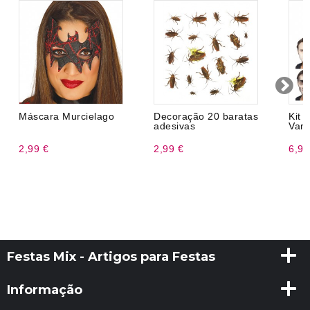
Máscara Murcielago
Decoração 20 baratas
Ki
adesivas
Vam
2,99 €
2,99 €
6,99
Festas Mix - Artigos para Festas
Informação