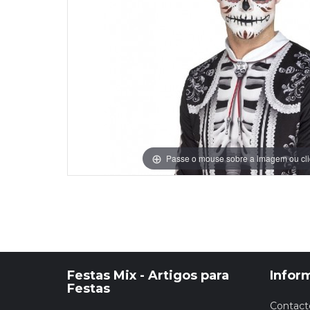
Grinaldas Cas
Ver Mais
Ver Mais
Decoração Aniv
Ver Mais
Ver Mais
Passe o mouse sobre a imagem ou cli
Festas Mix - Artigos para
Infor
Festas
Contact