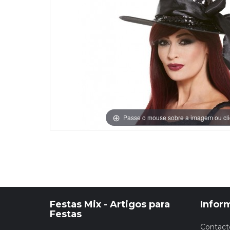
Grinaldas Cas
Ver Mais
Ver Mais
Decoração Aniv
Ver Mais
Ver Mais
Passe o mouse sobre a imagem ou cli
Festas Mix - Artigos para
Infor
Festas
Contact