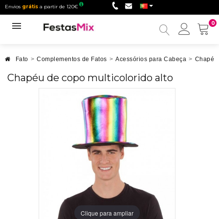
Envios
grátis
a partir de 120€
0
Minha
conta
Fato
>
Complementos de Fatos
>
Acessórios para Cabeça
>
Chapéu
Chapéu de copo multicolorido alto
Clique para ampliar