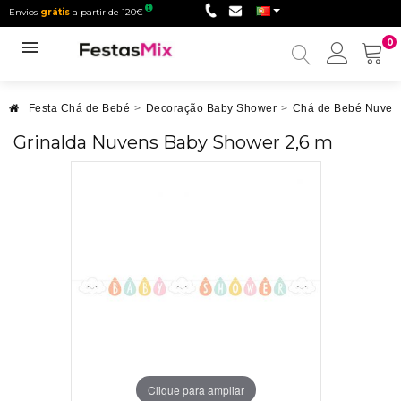
Envios
grátis
a partir de 120€
0
Minha
conta
Festa Chá de Bebé
>
Decoração Baby Shower
>
Chá de Bebé Nuve
Grinalda Nuvens Baby Shower 2,6 m
Clique para ampliar