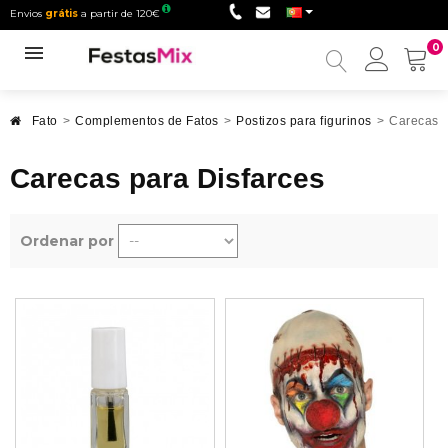
Envios
grátis
a partir de 120€
0
Minha
conta
Fato
>
Complementos de Fatos
>
Postizos para figurinos
>
Carecas p
Carecas para Disfarces
Ordenar por