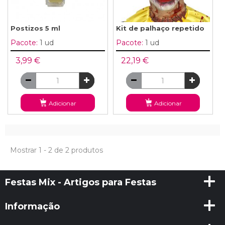
Postizos 5 ml
Kit de palhaço repetido
Pacote:
1 ud
Pacote:
1 ud
3,99 €
22,19 €
Adicionar
Adicionar
Mostrar 1 - 2 de 2 produtos
Festas Mix - Artigos para Festas
Informação