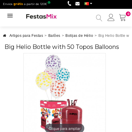
Envios
grátis
a partir de 120€
0
Minha
conta
Artigos para Festas
>
Balões
>
Botijas de Hélio
>
Big Helio Bottle wi
Big Helio Bottle with 50 Topos Balloons
Clique para ampliar