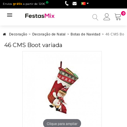
Envios
grátis
a partir de 120€
0
Minha
conta
Decoração
>
Decoração de Natal
>
Botas de Navidad
>
46 CMS Boot
46 CMS Boot variada
Clique para ampliar