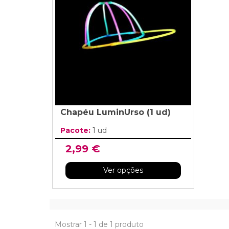
Grinaldas Cas
Ver Mais
Ver Mais
Decoração Aniv
Ver Mais
Ver Mais
Chapéu LuminUrso (1 ud)
Pacote:
1 ud
2,99 €
Ver opções
Mostrar 1 - 1 de 1 produto