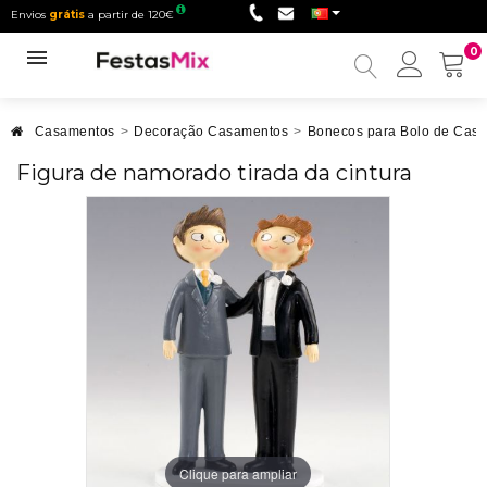
Envios
grátis
a partir de 120€
0
Minha
conta
Casamentos
>
Decoração Casamentos
>
Bonecos para Bolo de Cas
Figura de namorado tirada da cintura
Clique para ampliar