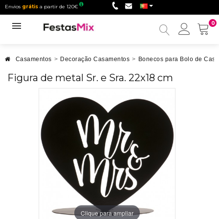
Envios
grátis
a partir de 120€
0
Minha
conta
Casamentos
>
Decoração Casamentos
>
Bonecos para Bolo de Cas
Figura de metal Sr. e Sra. 22x18 cm
Clique para ampliar