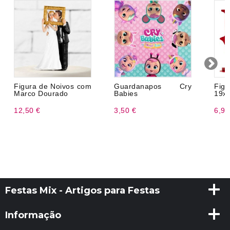
Figura de Noivos com
Guardanapos Cry
Figu
Marco Dourado
Babies
19x
12,50 €
3,50 €
6,99
Festas Mix - Artigos para Festas
Informação