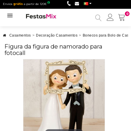
Envios
grátis
a partir de 120€
0
Minha
conta
Casamentos
>
Decoração Casamentos
>
Bonecos para Bolo de Cas
Figura da figura de namorado para
fotocall