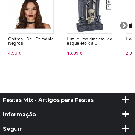
Chifres De Demônio
Luz e movimento do
Hood
Negros
esqueleto da...
4,99 €
43,99 €
2,99
Festas Mix - Artigos para Festas
Informação
Seguir