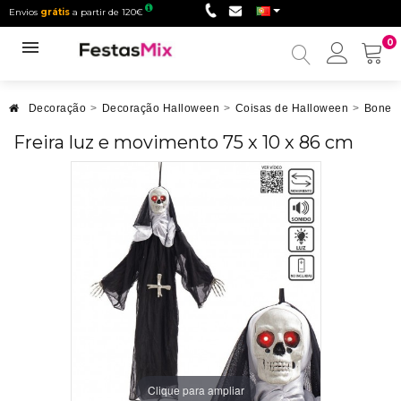
Envios
grátis
a partir de 120€
0
Minha
conta
Decoração
>
Decoração Halloween
>
Coisas de Halloween
>
Bonec
Freira luz e movimento 75 x 10 x 86 cm
Clique para ampliar