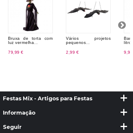
Bruxa de torta com
Vários projetos
Barc
luz vermelha...
pequenos...
litro
79,99 €
2,99 €
9,99
Festas Mix - Artigos para Festas
Informação
Seguir