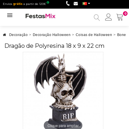
Envios
grátis
a partir de 120€
0
Minha
conta
Decoração
>
Decoração Halloween
>
Coisas de Halloween
>
Bonec
Dragão de Polyresina 18 x 9 x 22 cm
Clique para ampliar