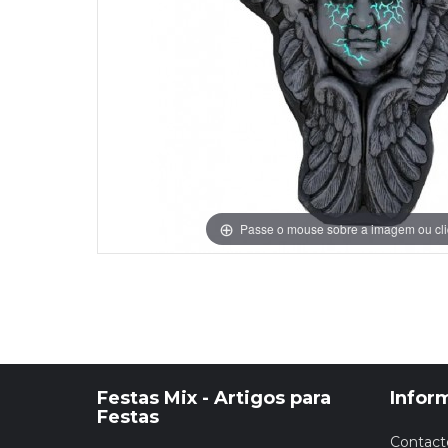
Grinaldas Cas
Ver Mais
Ver Mais
Decoração Aniv
Ver Mais
Ver Mais
Passe o mouse sobre a imagem ou cli
Festas Mix - Artigos para
Infor
Festas
Contact