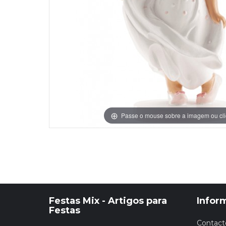
Grinaldas Cas
Ver Mais
Ver Mais
Decoração Aniv
Ver Mais
Ver Mais
Passe o mouse sobre a imagem ou cli
Festas Mix - Artigos para
Infor
Festas
Contact