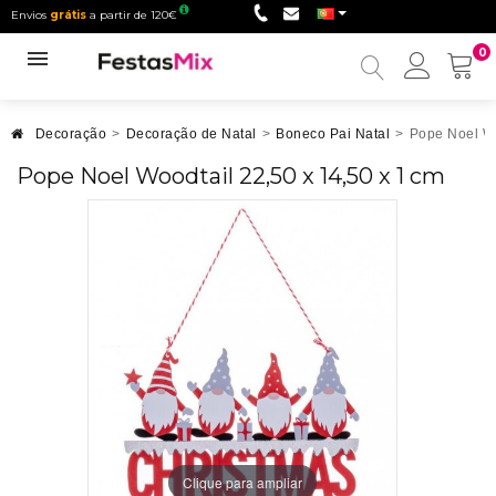
Envios
grátis
a partir de 120€
0
Minha
conta
Decoração
>
Decoração de Natal
>
Boneco Pai Natal
>
Pope Noel Wo
Pope Noel Woodtail 22,50 x 14,50 x 1 cm
Clique para ampliar