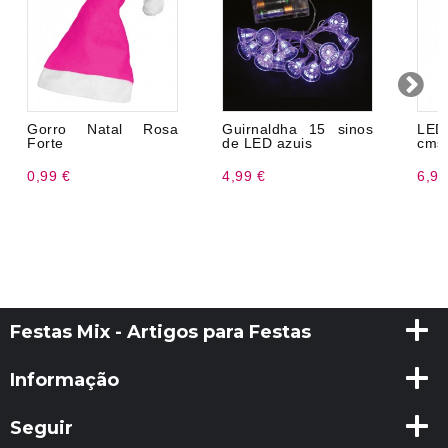
Gorro Natal Rosa
Guirnaldha 15 sinos
LED
Forte
de LED azuis
cms
0,99 €
4,99 €
6,99
Festas Mix - Artigos para Festas
Informação
Seguir