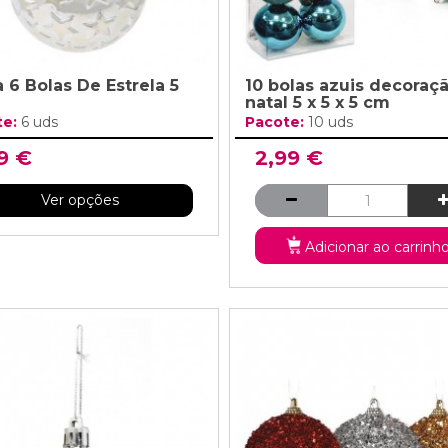
 6 Bolas De Estrela 5
10 bolas azuis decoraç
natal 5 x 5 x 5 cm
te:
6 uds
Pacote:
10 uds
9 €
2,99 €
Ver opções
Adicionar ao carrinh