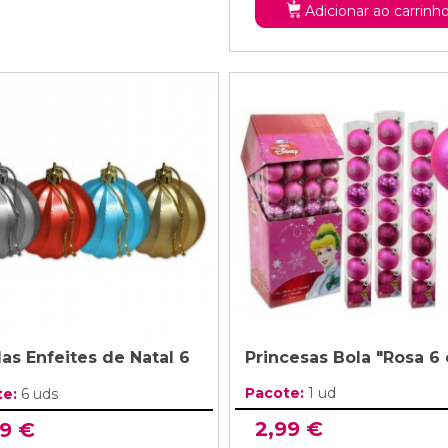
Adicionar ao carrinh
las Enfeites de Natal 6
Princesas Bola "Rosa 6
Pacote:
1 ud
te:
6 uds
2,99 €
99 €