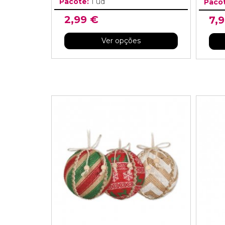
Pacote:
1 ud
Paco
2,99 €
7,
Ver opções