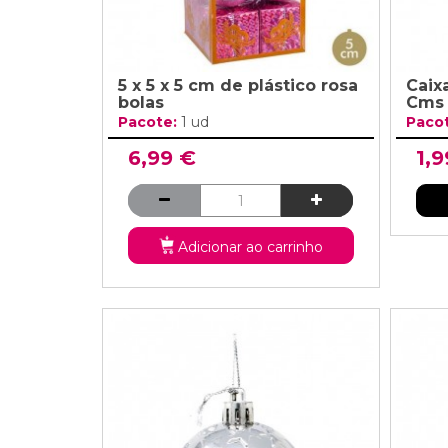
5 x 5 x 5 cm de plástico rosa
Caixa
bolas
Cms
Pacote:
1 ud
Paco
6,99 €
1,9
Adicionar ao carrinho