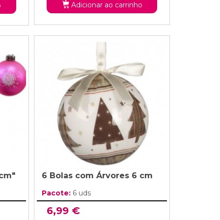
Adicionar ao carrinho
o
 cm"
6 Bolas com Árvores 6 cm
Pacote:
6 uds
6,99 €