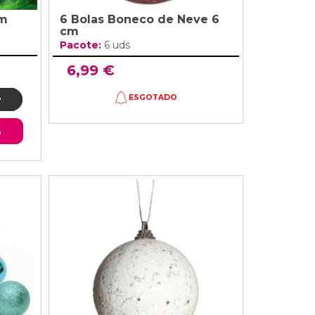
cm
6 Bolas Boneco de Neve 6
cm
Pacote:
6 uds
6,99 €
ESGOTADO
o