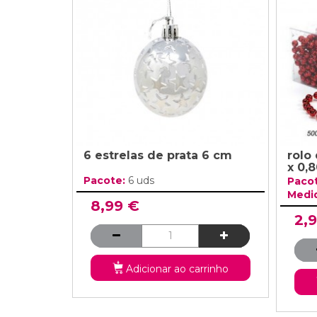
Grinaldas Cas
Ver Mais
Ver Mais
Decoração Aniv
Ver Mais
Ver Mais
6 estrelas de prata 6 cm
rolo
x 0,
Pacote:
6 uds
Paco
Medi
8,99 €
2,
Adicionar ao carrinho