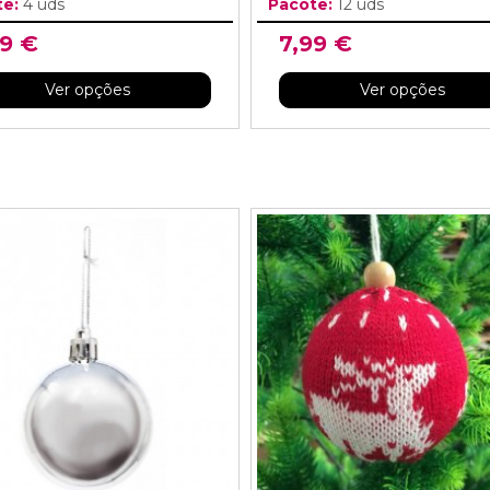
te:
4 uds
Pacote:
12 uds
99 €
7,99 €
Ver opções
Ver opções