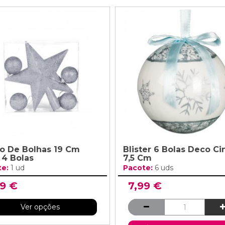
ão De Bolhas 19 Cm
Blister 6 Bolas Deco Ci
4 Bolas
7,5 Cm
te:
1 ud
Pacote:
6 uds
99 €
7,99 €
Ver opções