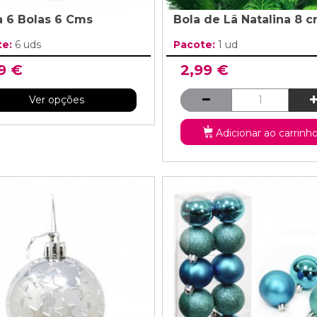
a 6 Bolas 6 Cms
Bola de Lã Natalina 8 
te:
6 uds
Pacote:
1 ud
9 €
2,99 €
Ver opções
Adicionar ao carrinh