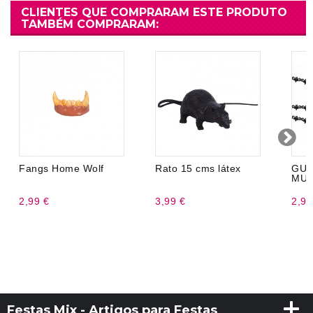
CLIENTES QUE COMPRARAM ESTE PRODUTO
TAMBÉM COMPRARAM:
Fangs Home Wolf
Rato 15 cms látex
GUI
MUR
2,99 €
3,99 €
2,99
Festas Mix - Artigos para Festas