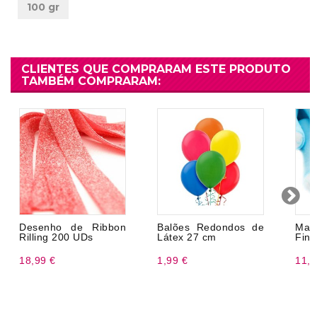
100 gr
CLIENTES QUE COMPRARAM ESTE PRODUTO
TAMBÉM COMPRARAM:
Desenho de Ribbon
Balões Redondos de
Mar
Rilling 200 UDs
Látex 27 cm
Fini
18,99 €
1,99 €
11,9