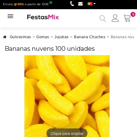
Envios
grátis
a partir de 120€
0
Minha
conta
Guloseimas
>
Gomas
>
Jujubas
>
Banana Chuches
>
Bananas nuve
Bananas nuvens 100 unidades
Clique para ampliar