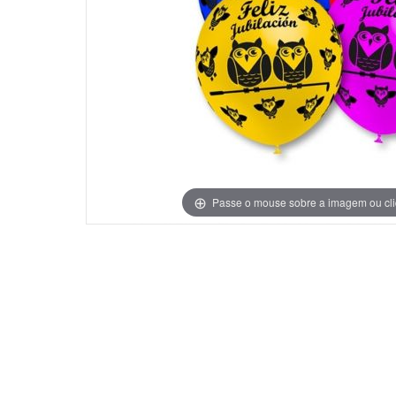
Grinaldas Cas
Ver Mais
Ver Mais
Decoração Aniv
Ver Mais
Ver Mais
Passe o mouse sobre a imagem ou cli