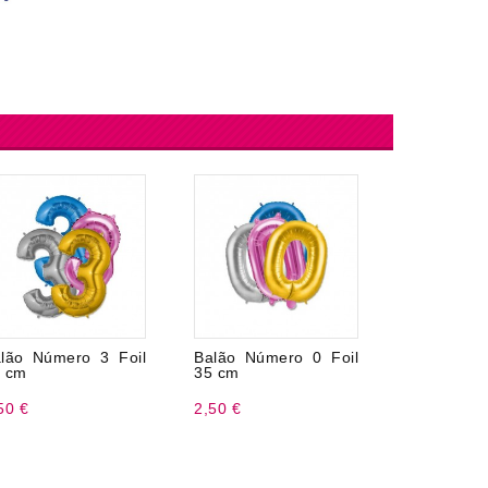
lão Número 3 Foil
Balão Número 0 Foil
Bnderin C
 cm
35 cm
3,3 metros
50 €
2,50 €
1,47 €