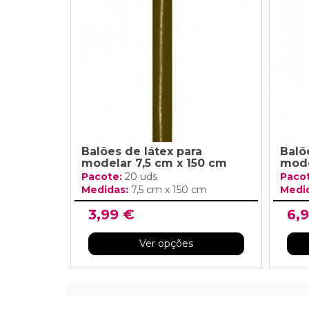
Grinaldas Cas
Ver Mais
Ver Mais
Decoração Aniv
Ver Mais
Ver Mais
Balões de látex para
Balõ
modelar 7,5 cm x 150 cm
mode
Pacote:
20 uds
Paco
Medidas:
7,5 cm x 150 cm
Medi
3,99 €
6,
Ver opções