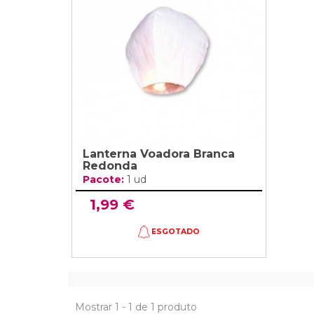
Grinaldas Cas
Ver Mais
Ver Mais
Decoração Aniv
Ver Mais
Ver Mais
Lanterna Voadora Branca
Redonda
Pacote:
1 ud
1,99 €
ESGOTADO
Mostrar 1 - 1 de 1 produto