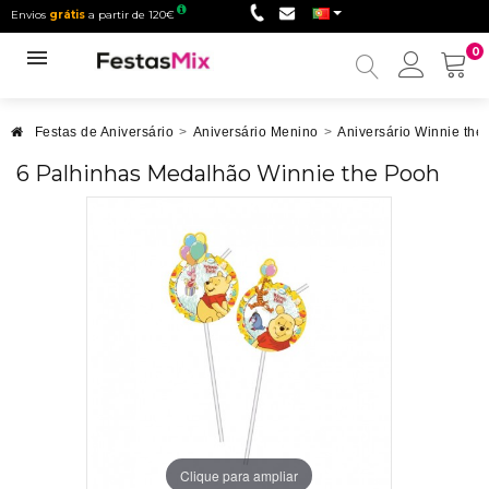
Envios
grátis
a partir de 120€
0
Minha
conta
Festas de Aniversário
>
Aniversário Menino
>
Aniversário Winnie the
6 Palhinhas Medalhão Winnie the Pooh
Clique para ampliar