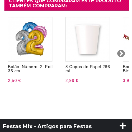
CLIENTES QUE COMPRARAM ESTE PRODUTO
TAMBÉM COMPRARAM:
Balão Número 2 Foil
8 Copos de Papel 266
Ban
35 cm
ml
Birt
2,50 €
2,99 €
3,99
Festas Mix - Artigos para Festas