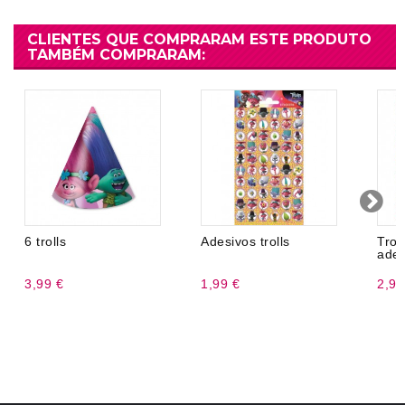
CLIENTES QUE COMPRARAM ESTE PRODUTO
TAMBÉM COMPRARAM:
6 trolls
Adesivos trolls
Tr
ades
3,99 €
1,99 €
2,99