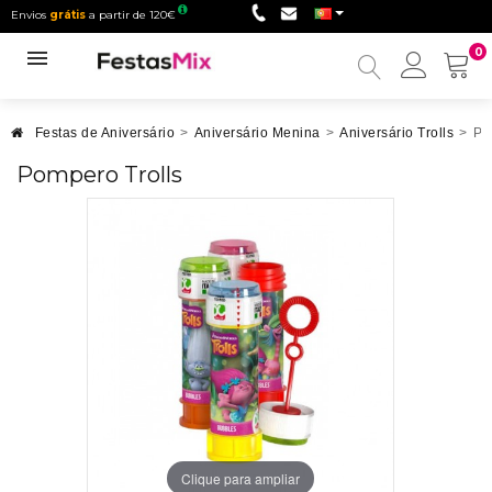
Envios
grátis
a partir de 120€
0
Minha
conta
Festas de Aniversário
>
Aniversário Menina
>
Aniversário Trolls
>
Po
Pompero Trolls
Clique para ampliar