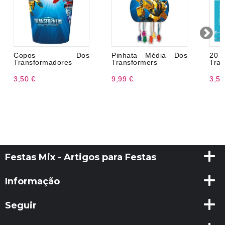
Copos Dos
Pinhata Média Dos
20
Transformadores
Transformers
Tran
3,50 €
9,99 €
3,50
Festas Mix - Artigos para Festas
Informação
Seguir