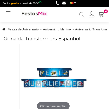
Envios
grátis
a partir de 120€
0
Minha
conta
Festas de Aniversário
>
Aniversário Menino
>
Aniversário Transforme
Grinalda Transformers Espanhol
Clique para ampliar