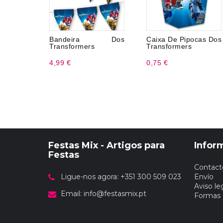
Bandeira Dos
Caixa De Pipocas Dos
Transformers
Transformers
4,99 €
0,75 €
Festas Mix - Artigos para
Infor
Festas
Contact
Ligue-nos agora: +351 300 509 023
Envío
Aviso le
Email:
info@festasmix.pt
Formas