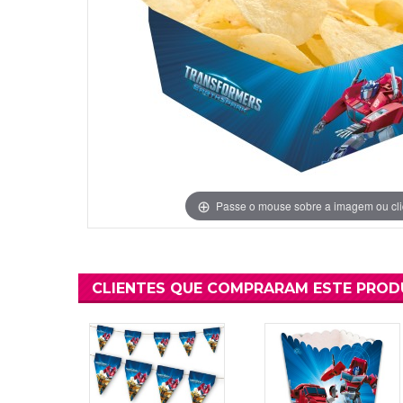
Grinaldas Cas
Ver Mais
Ver Mais
Decoração Aniv
Ver Mais
Ver Mais
Passe o mouse sobre a imagem ou cli
CLIENTES QUE COMPRARAM ESTE PRO