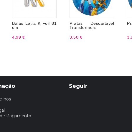
Balão Letra K Foil 81
Pratos Descartável
Pr
cm
Transformers
4,99 €
3,50 €
3,
mação
Seguir
e-nos
gal
 de Pagamento