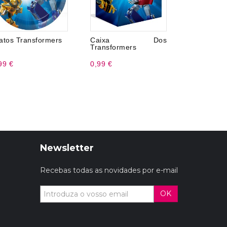
atos Transformers
Caixa Dos
Toalha
Transformers
Transform
99 €
0,99 €
5,99 €
Newsletter
Recebas todas as novidades por e-mail
OK