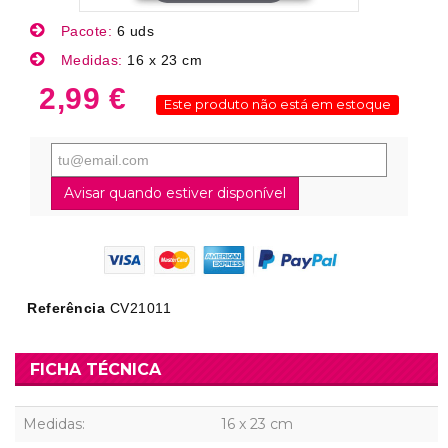
Pacote:
6 uds
Medidas:
16 x 23 cm
2,99 €
Este produto não está em estoque
Avisar quando estiver disponível
Referência
CV21011
FICHA TÉCNICA
Medidas:
16 x 23 cm