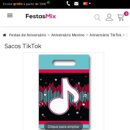
Envios
grátis
a partir de 120€
0
Minha
conta
Festas de Aniversário
>
Aniversário Menino
>
Aniversário TikTok
>
S
Sacos TikTok
Clique para ampliar