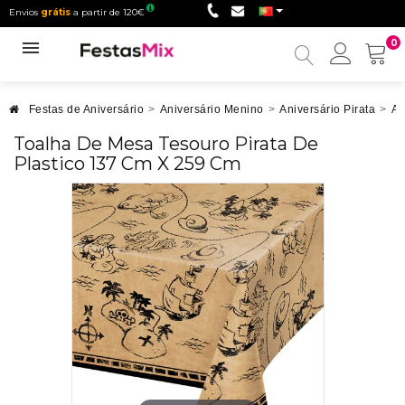
Envios
grátis
a partir de 120€
0
Minha
conta
Festas de Aniversário
>
Aniversário Menino
>
Aniversário Pirata
>
An
Toalha De Mesa Tesouro Pirata De
Plastico 137 Cm X 259 Cm