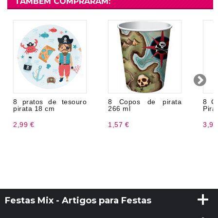
TAMBÉM COMPRARAM:
8 pratos de tesouro
8 Copos de pirata
8 C
pirata 18 cm
266 ml
Pira
2,99 €
1,57 €
3,99
Festas Mix - Artigos para Festas