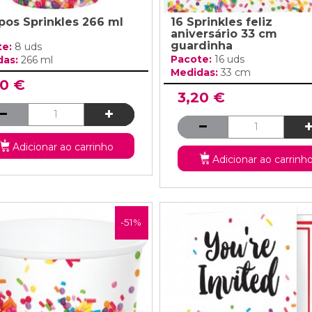
pos Sprinkles 266 ml
16 Sprinkles feliz
aniversário 33 cm
guardinha
te:
8 uds
Pacote:
16 uds
das:
266 ml
Medidas:
33 cm
20 €
3,20 €
Adicionar ao carrinho
Adicionar ao carrinh
-51%