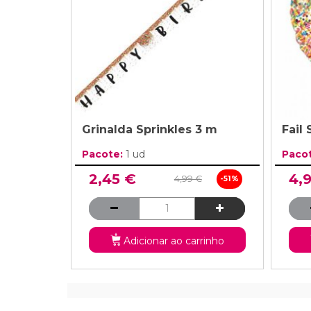
Grinalda Sprinkles 3 m
Fail
Pacote:
1 ud
Paco
2,45 €
4,
4,99 €
-51%
Adicionar ao carrinho