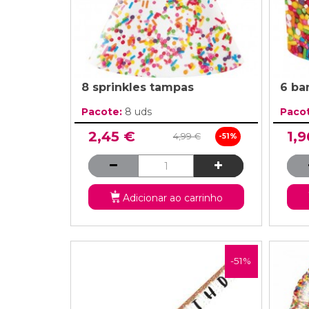
8 sprinkles tampas
6 ba
Pacote:
8 uds
Paco
2,45 €
1,9
4,99 €
-51%
Adicionar ao carrinho
-51%