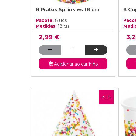
8 Pratos Sprinkles 18 cm
8 Co
Pacote:
8 uds
Paco
Medidas:
18 cm
Medi
2,99 €
3,
Adicionar ao carrinho
-51%