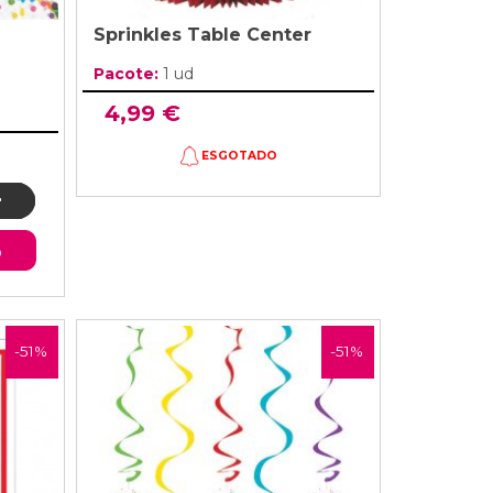
Sprinkles Table Center
Pacote:
1 ud
4,99 €
ESGOTADO
o
-51%
-51%