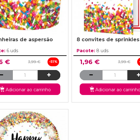
nheiras de aspersão
8 convites de sprinkles
te:
6 uds
Pacote:
8 uds
6 €
1,96 €
3,99 €
3,99 €
-51%
Adicionar ao carrinho
Adicionar ao carrinh