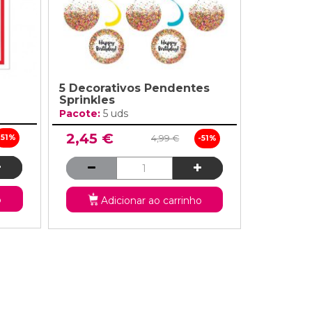
5 Decorativos Pendentes
Sprinkles
Pacote:
5 uds
2,45 €
-51%
4,99 €
-51%
o
Adicionar ao carrinho