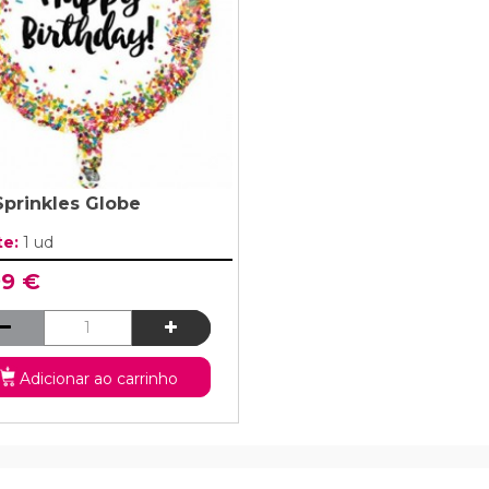
 Sprinkles Globe
te:
1 ud
99 €
Adicionar ao carrinho