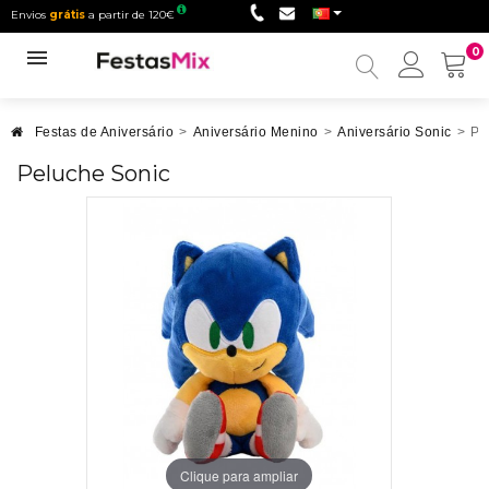
Envios
grátis
a partir de 120€
0
Minha
conta
Festas de Aniversário
>
Aniversário Menino
>
Aniversário Sonic
>
Pe
Peluche Sonic
Clique para ampliar