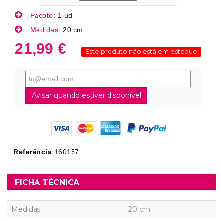
Pacote:
1 ud
Medidas:
20 cm
21,99 €
Este produto não está em estoque
Avisar quando estiver disponível
Referência
160157
FICHA TÉCNICA
Medidas:
20 cm