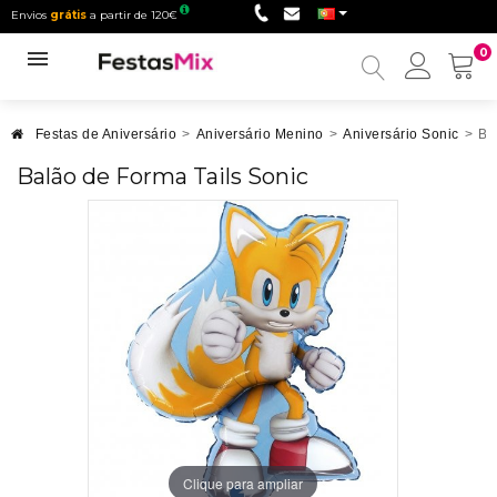
Envios
grátis
a partir de 120€
0
Minha
conta
Festas de Aniversário
>
Aniversário Menino
>
Aniversário Sonic
>
Ba
Balão de Forma Tails Sonic
Clique para ampliar