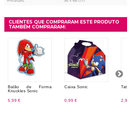
Medidas:
56 x 66 cm
CLIENTES QUE COMPRARAM ESTE PRODUTO
TAMBÉM COMPRARAM:
Balão de Forma
Caixa Sonic
Tatu
Knuckles Sonic
5,99 €
0,99 €
2,99