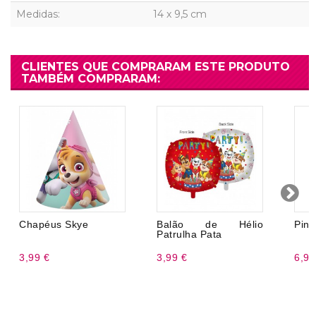
Medidas:
14 x 9,5 cm
CLIENTES QUE COMPRARAM ESTE PRODUTO
TAMBÉM COMPRARAM:
Chapéus Skye
Balão de Hélio
Pinh
Patrulha Pata
3,99 €
3,99 €
6,99