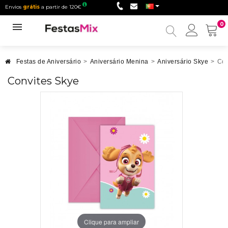
Envios
grátis
a partir de 120€
0
Minha
conta
Festas de Aniversário
>
Aniversário Menina
>
Aniversário Skye
>
Con
Convites Skye
Clique para ampliar