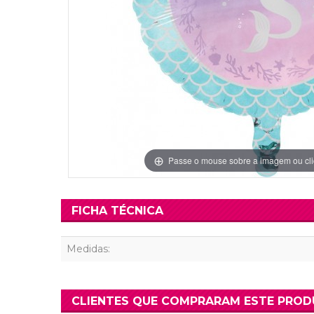
Grinaldas Cas
Ver Mais
Ver Mais
Decoração Aniv
Ver Mais
Ver Mais
Passe o mouse sobre a imagem ou cli
FICHA TÉCNICA
Medidas:
CLIENTES QUE COMPRARAM ESTE PRO