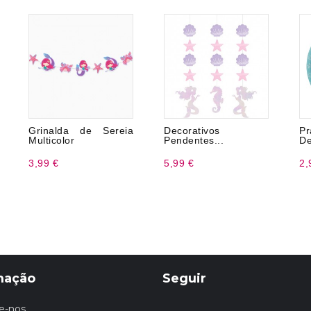
Grinalda de Sereia
Decorativos
P
Multicolor
Pendentes...
De
3,99 €
5,99 €
2,
mação
Seguir
e-nos