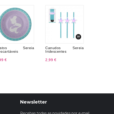
ratos Sereia
Canudos Sereia
Copos Ser
scartáveis
Iridescentes
99 €
2,99 €
3,20 €
Newsletter
Recebas todas as novidades por e-mail