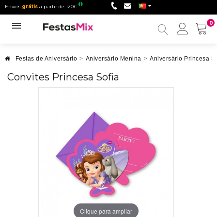
Envios
grátis
a partir de 120€
0
Minha
conta
Festas de Aniversário
>
Aniversário Menina
>
Aniversário Princesa So
Convites Princesa Sofia
Clique para ampliar