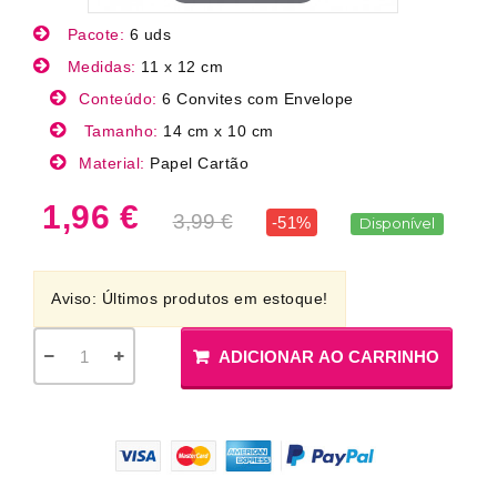
Pacote:
6 uds
Medidas:
11 x 12 cm
Conteúdo:
6 Convites com Envelope
Tamanho:
14 cm x 10 cm
Material:
Papel Cartão
1,96 €
3,99 €
-51%
Disponível
Aviso: Últimos produtos em estoque!
ADICIONAR AO CARRINHO