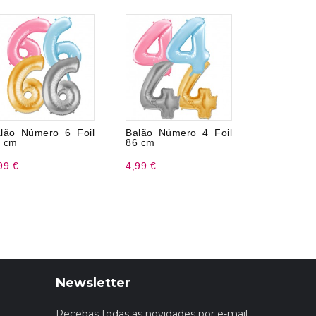
lão Número 6 Foil
Balão Número 4 Foil
Vela de an
 cm
86 cm
9 metálica.
99 €
4,99 €
1,99 €
Newsletter
Recebas todas as novidades por e-mail