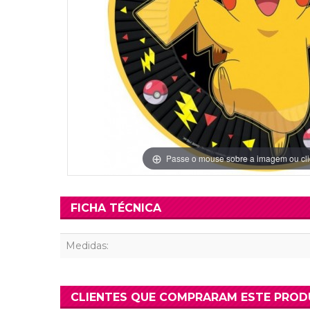
Grinaldas Cas
Ver Mais
Ver Mais
Decoração Aniv
Ver Mais
Ver Mais
Passe o mouse sobre a imagem ou cli
FICHA TÉCNICA
Medidas:
CLIENTES QUE COMPRARAM ESTE PRO