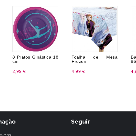
8 Pratos Ginástica 18
Toalha de Mesa
Ba
cm
Frozen
86
2,99 €
4,99 €
4,
mação
Seguir
e-nos