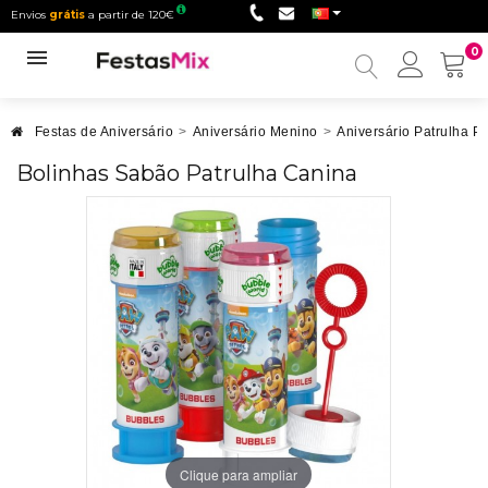
Envios
grátis
a partir de 120€
0
Minha
conta
Festas de Aniversário
>
Aniversário Menino
>
Aniversário Patrulha P
Bolinhas Sabão Patrulha Canina
Clique para ampliar