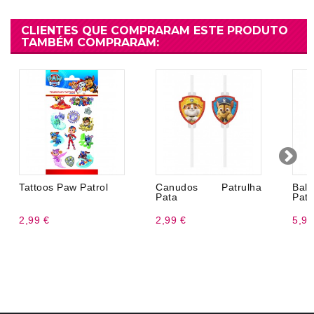
CLIENTES QUE COMPRARAM ESTE PRODUTO
TAMBÉM COMPRARAM:
Tattoos Paw Patrol
Canudos Patrulha
Ba
Pata
Patr
2,99 €
2,99 €
5,99