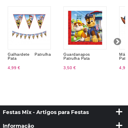
Galhardete Patrulha
Guardanapos
Más
Pata
Patrulha Pata
Pata
4,99 €
3,50 €
4,99
Festas Mix - Artigos para Festas
Informação