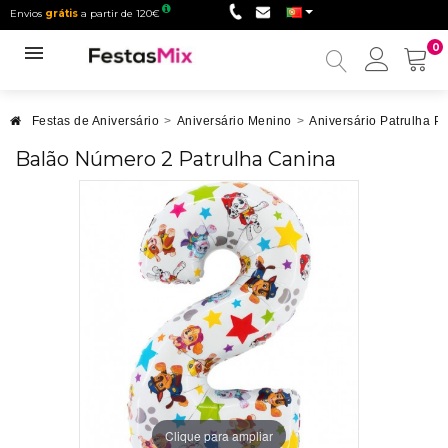
Envios
grátis
a partir de 120€
0
Minha
conta
Festas de Aniversário
>
Aniversário Menino
>
Aniversário Patrulha P
Balão Número 2 Patrulha Canina
Clique para ampliar