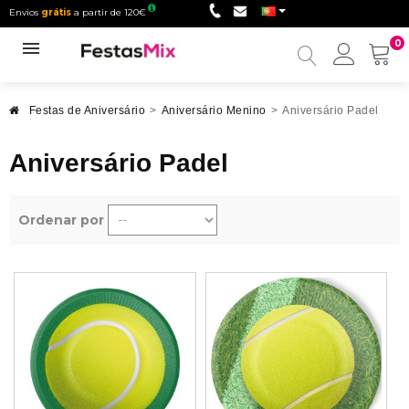
Envios
grátis
a partir de 120€
0
Minha
conta
Festas de Aniversário
>
Aniversário Menino
>
Aniversário Padel
Aniversário Padel
Ordenar por