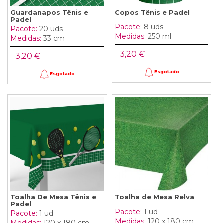
Guardanapos Tênis e
Copos Tênis e Padel
Padel
Pacote:
8 uds
Pacote:
20 uds
Medidas:
250 ml
Medidas:
33 cm
3,20 €
3,20 €
Esgotado
Esgotado
Toalha De Mesa Tênis e
Toalha de Mesa Relva
Padel
Pacote:
1 ud
Pacote:
1 ud
Medidas:
120 x 180 cm
Medidas:
120 x 180 cm