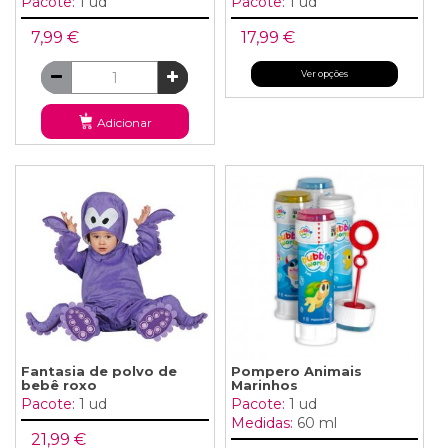
Pacote:
1 ud
Pacote:
1 ud
7,99 €
17,99 €
Ver opções
Adicionar
Fantasia de polvo de
Pompero Animais
bebê roxo
Marinhos
Pacote:
1 ud
Pacote:
1 ud
Medidas:
60 ml
21,99 €