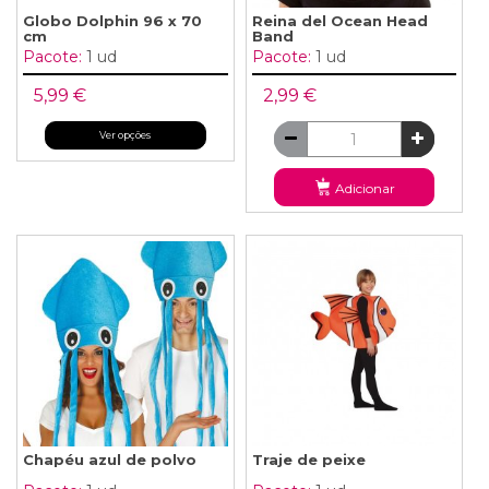
Globo Dolphin 96 x 70
Reina del Ocean Head
cm
Band
Pacote:
1 ud
Pacote:
1 ud
5,99 €
2,99 €
Ver opções
Adicionar
Chapéu azul de polvo
Traje de peixe