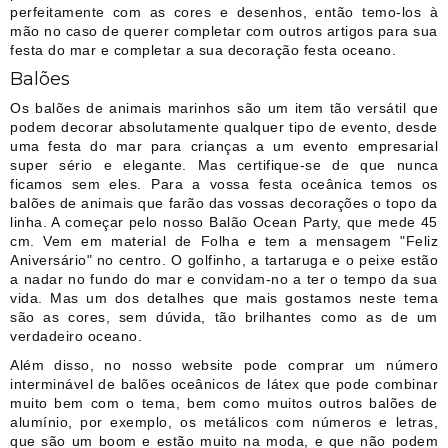
perfeitamente com as cores e desenhos, então temo-los à
mão no caso de querer completar com outros artigos para sua
festa do mar e completar a sua decoração festa oceano.
Balões
Os balões de animais marinhos são um item tão versátil que
podem decorar absolutamente qualquer tipo de evento, desde
uma festa do mar para crianças a um evento empresarial
super sério e elegante. Mas certifique-se de que nunca
ficamos sem eles. Para a vossa festa oceânica temos os
balões de animais que farão das vossas decorações o topo da
linha. A começar pelo nosso Balão Ocean Party, que mede 45
cm. Vem em material de Folha e tem a mensagem "Feliz
Aniversário" no centro. O golfinho, a tartaruga e o peixe estão
a nadar no fundo do mar e convidam-no a ter o tempo da sua
vida. Mas um dos detalhes que mais gostamos neste tema
são as cores, sem dúvida, tão brilhantes como as de um
verdadeiro oceano.
Além disso, no nosso website pode comprar um número
interminável de balões oceânicos de látex que pode combinar
muito bem com o tema, bem como muitos outros balões de
alumínio, por exemplo, os metálicos com números e letras,
que são um boom e estão muito na moda, e que não podem