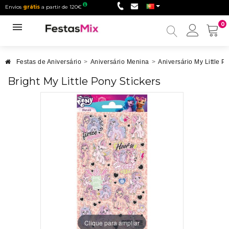
Envios
grátis
a partir de 120€
0
Minha
conta
Festas de Aniversário
>
Aniversário Menina
>
Aniversário My Little P
Bright My Little Pony Stickers
Clique para ampliar