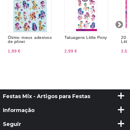
Ótimo meus adesivos
Tatuagens Little Pony
20 
de pônei
Litt
1,99 €
2,99 €
3,50
Festas Mix - Artigos para Festas
Informação
Seguir