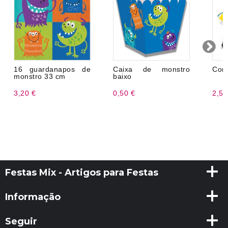
16 guardanapos de
Caixa de monstro
Conf
monstro 33 cm
baixo
3,20 €
0,50 €
2,50
Festas Mix - Artigos para Festas
Informação
Seguir