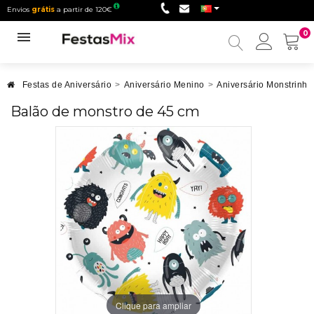
Envios
grátis
a partir de 120€
0
Minha
conta
Festas de Aniversário
>
Aniversário Menino
>
Aniversário Monstrinho
Balão de monstro de 45 cm
Clique para ampliar