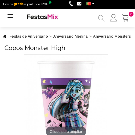
Envios
grátis
a partir de 120€
0
Minha
conta
Festas de Aniversário
>
Aniversário Menina
>
Aniversário Monsters H
Copos Monster High
Clique para ampliar