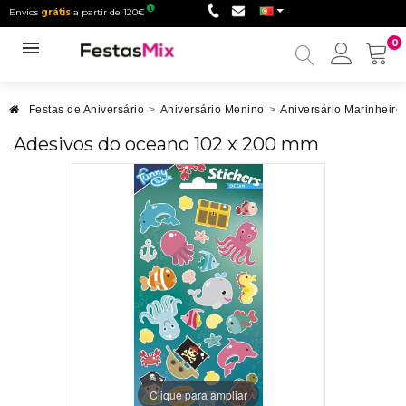
Envios
grátis
a partir de 120€
0
Minha
conta
Festas de Aniversário
>
Aniversário Menino
>
Aniversário Marinheiro
Adesivos do oceano 102 x 200 mm
Clique para ampliar