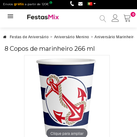
Envios
grátis
a partir de 120€
0
Minha
conta
Festas de Aniversário
>
Aniversário Menino
>
Aniversário Marinheiro
8 Copos de marinheiro 266 ml
Clique para ampliar