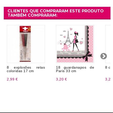
CLIENTES QUE COMPRARAM ESTE PRODUTO
TAMBÉM COMPRARAM:
8 explosões retas
18 guardanapos de
8 co
coloridas 17 cm
Paris 33 cm
2,99 €
3,20 €
3,20